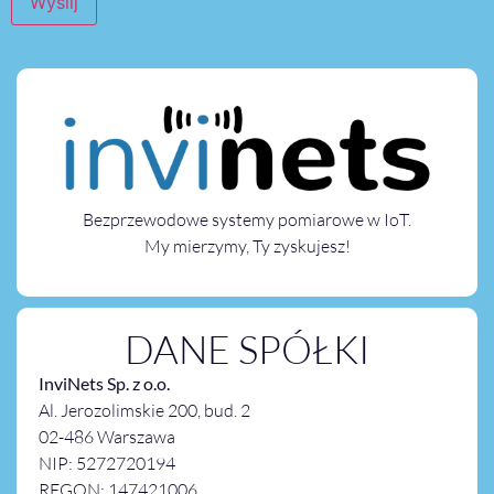
Bezprzewodowe systemy pomiarowe w IoT.
My mierzymy, Ty zyskujesz!
DANE SPÓŁKI
InviNets Sp. z o.o.
Al. Jerozolimskie 200, bud. 2
02-486 Warszawa
NIP: 5272720194
REGON: 147421006