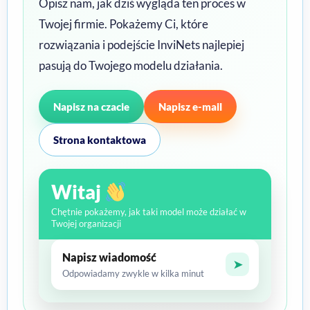
Opisz nam, jak dziś wygląda ten proces w
Twojej firmie. Pokażemy Ci, które
rozwiązania i podejście InviNets najlepiej
pasują do Twojego modelu działania.
Napisz na czacie
Napisz e-mail
Strona kontaktowa
Witaj
Chętnie pokażemy, jak taki model może działać w
Twojej organizacji
Napisz wiadomość
➤
Odpowiadamy zwykle w kilka minut