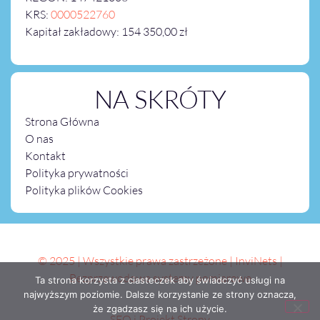
KRS:
0000522760
Kapitał zakładowy: 154 350,00 zł
NA SKRÓTY
Strona Główna
O nas
Kontakt
Polityka prywatności
Polityka plików Cookies
© 2025 | Wszystkie prawa zastrzeżone | InviNets |
Bezprzewodowe systemy pomiarowe
Ta strona korzysta z ciasteczek aby świadczyć usługi na
najwyższym poziomie. Dalsze korzystanie ze strony oznacza,
że zgadzasz się na ich użycie.
SEO i Projekt Strony