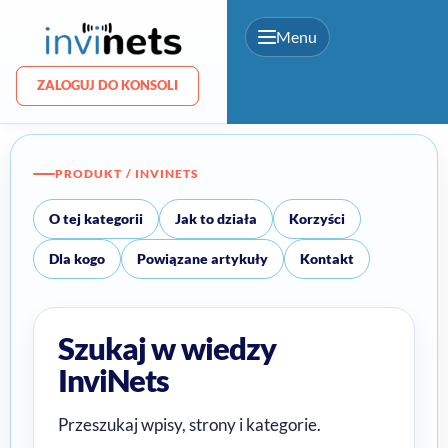
Menu
ZALOGUJ DO KONSOLI
ZALOGUJ DO KONSOLI
PRODUKT / INVINETS
O tej kategorii
Jak to działa
Korzyści
Dla kogo
Powiązane artykuły
Kontakt
Szukaj w wiedzy
InviNets
Przeszukaj wpisy, strony i kategorie.