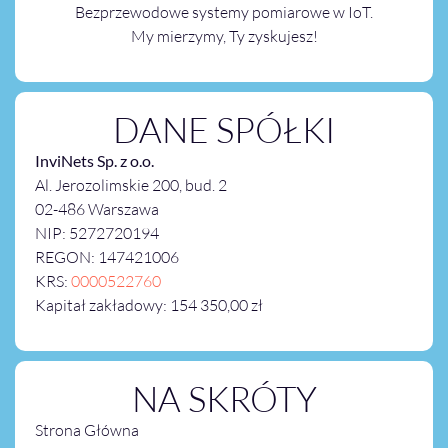
Bezprzewodowe systemy pomiarowe w IoT.
My mierzymy, Ty zyskujesz!
DANE SPÓŁKI
InviNets Sp. z o.o.
Al. Jerozolimskie 200, bud. 2
02-486 Warszawa
NIP: 5272720194
REGON: 147421006
KRS:
0000522760
Kapitał zakładowy: 154 350,00 zł
NA SKRÓTY
Strona Główna