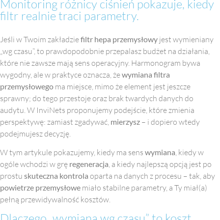
Monitoring różnicy ciśnień pokazuje, kiedy
filtr realnie traci parametry.
Jeśli w Twoim zakładzie
filtr hepa przemysłowy
jest wymieniany
„wg czasu”, to prawdopodobnie przepalasz budżet na działania,
które nie zawsze mają sens operacyjny. Harmonogram bywa
wygodny, ale w praktyce oznacza, że
wymiana filtra
przemysłowego
ma miejsce, mimo że element jest jeszcze
sprawny; do tego przestoje oraz brak twardych danych do
audytu. W InviNets proponujemy podejście, które zmienia
perspektywę: zamiast zgadywać,
mierzysz
– i dopiero wtedy
podejmujesz decyzję.
W tym artykule pokazujemy, kiedy ma sens
wymiana
, kiedy w
ogóle wchodzi w grę
regeneracja
, a kiedy najlepszą opcją jest po
prostu
skuteczna kontrola
oparta na danych z procesu – tak, aby
powietrze przemysłowe
miało stabilne parametry, a Ty miał(a)
pełną przewidywalność kosztów.
Dlaczego „wymiana wg czasu” to koszt,