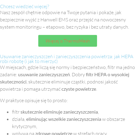
Chcesz wiedzieć więcej?
Nasz zespół chętnie odpowie na Twoje pytania i pokaże, jak
bezpiecznie wyjść z Hanwell EMS oraz przejść na nowoczesny
system monitoringu – etapowo, bez ryzyka i bez utraty danych.
Więcej o ThermoMesh
Usuwanie zanieczyszczeń i zanieczyszczenia powietrza: jak HEPA
robi robotę (i jak to mierzyć)
W miejscach, gdzie liczą się normy i bezpieczeństwo, filtr ma jedno
zadanie:
usuwanie zanieczyszczeń
. Dobry
filtr HEPA o
wysokiej
skuteczności
, skutecznie eliminuje cząstki, podnosi jakość
powietrza i pomaga utrzymać
czyste powietrze
.
W praktyce opisuje się to prosto:
filtr
skutecznie eliminuje zanieczyszczenia
,
działa,
eliminując wszelkie zanieczyszczenia
w obszarze
krytycznym,
wpływa na
zdrowe powietrze
w strefach pracy,