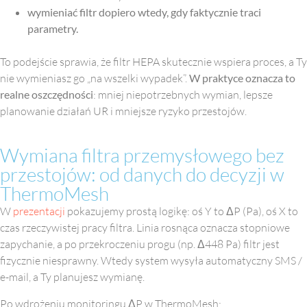
wymieniać filtr dopiero wtedy, gdy faktycznie traci
parametry.
To podejście sprawia, że filtr HEPA skutecznie wspiera proces, a Ty
nie wymieniasz go „na wszelki wypadek”.
W praktyce oznacza to
realne oszczędności
: mniej niepotrzebnych wymian, lepsze
planowanie działań UR i mniejsze ryzyko przestojów.
Wymiana filtra przemysłowego bez
przestojów: od danych do decyzji w
ThermoMesh
W
prezentacji
pokazujemy prostą logikę: oś Y to ΔP (Pa), oś X to
czas rzeczywistej pracy filtra. Linia rosnąca oznacza stopniowe
zapychanie, a po przekroczeniu progu (np. Δ448 Pa) filtr jest
fizycznie niesprawny. Wtedy system wysyła automatyczny SMS /
e-mail, a Ty planujesz wymianę.
Po wdrożeniu monitoringu ΔP w ThermoMesh: