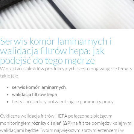
Serwis komór laminarnych i
walidacja filtrów hepa: jak
podejść do tego mądrze
W praktyce zakładów produkcyjnych często pojawiają się tematy
takie jak:
serwis komór laminarnych
,
walidacja filtrów hepa
,
testy i procedury potwierdzające parametry pracy.
Cykliczna walidacja filtrów HEPA połączona z bieżącym
monitoringiem
różnicy ciśnień (ΔP)
na filtrze pomiędzy kolejnymi
walidacjami będzie Twoim największym sprzymierzeńcem i w