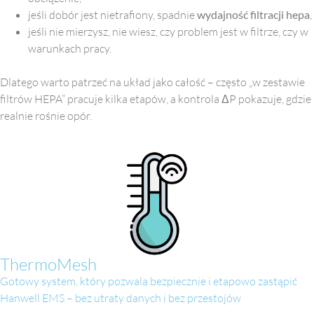
jeśli dobór jest nietrafiony, spadnie
wydajność filtracji hepa
,
jeśli nie mierzysz, nie wiesz, czy problem jest w filtrze, czy w
warunkach pracy.
Dlatego warto patrzeć na układ jako całość – często „w zestawie
filtrów HEPA” pracuje kilka etapów, a kontrola ΔP pokazuje, gdzie
realnie rośnie opór.
ThermoMesh
Gotowy system, który pozwala bezpiecznie i etapowo zastąpić
Hanwell EMS – bez utraty danych i bez przestojów