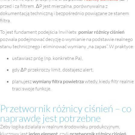
przed i za filtrem. ΔP jest mierzalna, porównywalna z
dokumentacją techniczną i bezpośrednio powiązane ze stanem
filtra.
To jest fundament podejścia InviNets:
pomiar różnicy ciśnień
pozwala podejmować decyzję o wymianie na podstawie realnego
stanu technicznego i eliminować wymiany „na zapas”.
W praktyce:
ustawiasz próg (np. konkretne Pa),
gdy ΔP przekroczy limit, dostajesz alert,
planujesz
wymiany filtra powietrza
wtedy, kiedy filtr realnie
traci swoje funkcje.
Przetwornik różnicy ciśnień – co
naprawdę jest potrzebne
Żeby logika działała w realnym środowisku produkcyjnym,
kluczowy jest
jeden element
, czyli
przetwornik różnicy ciśnień