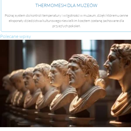
THERMOMESH DLA MUZEÓW
Poznaj system do kontroli temperatury i wilgotności w muzeum, dzięki któremu cenne
eksponaty dziedzictwa kulturowego niewielkim kosztem zostaną zachowane dla
przyszłych pokoleń.
Polecane wpisy