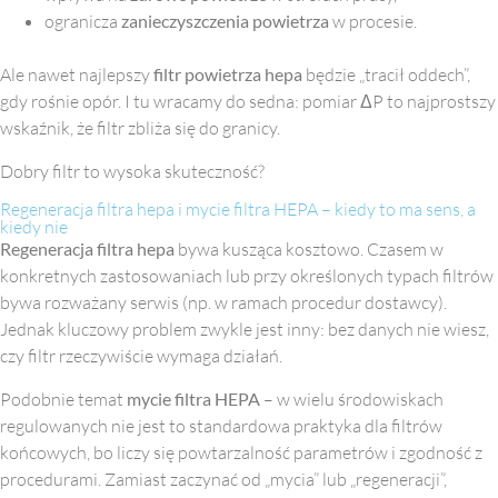
ogranicza
zanieczyszczenia powietrza
w procesie.
Ale nawet najlepszy
filtr powietrza hepa
będzie „tracił oddech”,
gdy rośnie opór. I tu wracamy do sedna: pomiar ΔP to najprostszy
wskaźnik, że filtr zbliża się do granicy.
Dobry filtr to wysoka skuteczność?
Regeneracja filtra hepa i mycie filtra HEPA – kiedy to ma sens, a
kiedy nie
Regeneracja filtra hepa
bywa kusząca kosztowo. Czasem w
konkretnych zastosowaniach lub przy określonych typach filtrów
bywa rozważany serwis (np. w ramach procedur dostawcy).
Jednak kluczowy problem zwykle jest inny: bez danych nie wiesz,
czy filtr rzeczywiście wymaga działań.
Podobnie temat
mycie filtra HEPA
– w wielu środowiskach
regulowanych nie jest to standardowa praktyka dla filtrów
końcowych, bo liczy się powtarzalność parametrów i zgodność z
procedurami. Zamiast zaczynać od „mycia” lub „regeneracji”,