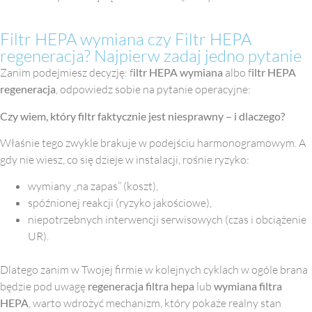
Filtr HEPA wymiana czy Filtr HEPA
regeneracja? Najpierw zadaj jedno pytanie
Zanim podejmiesz decyzję: f
iltr HEPA wymiana
albo f
iltr HEPA
regeneracja
, odpowiedz sobie na pytanie operacyjne:
Czy wiem, który filtr faktycznie jest niesprawny – i dlaczego?
Właśnie tego zwykle brakuje w podejściu harmonogramowym. A
gdy nie wiesz, co się dzieje w instalacji, rośnie ryzyko:
wymiany „na zapas” (koszt),
spóźnionej reakcji (ryzyko jakościowe),
niepotrzebnych interwencji serwisowych (czas i obciążenie
UR).
Dlatego zanim w Twojej firmie w kolejnych cyklach w ogóle brana
będzie pod uwagę
regeneracja filtra hepa
lub
wymiana filtra
HEPA
, warto wdrożyć mechanizm, który pokaże realny stan