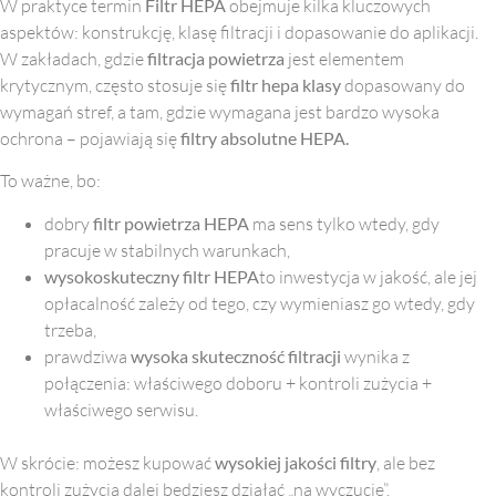
W praktyce termin
Filtr HEPA
obejmuje kilka kluczowych
aspektów: konstrukcję, klasę filtracji i dopasowanie do aplikacji.
W zakładach, gdzie
filtracja powietrza
jest elementem
krytycznym, często stosuje się
filtr hepa klasy
dopasowany do
wymagań stref, a tam, gdzie wymagana jest bardzo wysoka
ochrona – pojawiają się
filtry absolutne HEPA.
To ważne, bo:
dobry
filtr powietrza HEPA
ma sens tylko wtedy, gdy
pracuje w stabilnych warunkach,
wysokoskuteczny filtr HEPA
to inwestycja w jakość, ale jej
opłacalność zależy od tego, czy wymieniasz go wtedy, gdy
trzeba,
prawdziwa
wysoka skuteczność filtracji
wynika z
połączenia: właściwego doboru + kontroli zużycia +
właściwego serwisu.
W skrócie: możesz kupować
wysokiej jakości filtry
, ale bez
kontroli zużycia dalej będziesz działać „na wyczucie”.