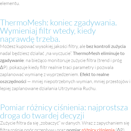
elementu.
ThermoMesh: koniec zgadywania.
Wymieniaj filtr wtedy, kiedy
naprawdę trzeba.
Możesz kupować wysokiej jakości filtry, ale
bez kontroli zużycia
nadal będziesz działać „na wyczucie”.
ThermoMesh eliminuje to
zgadywanie
: na bieżąco monitoruje zużycie filtra (trend i próg
ΔP), pokazuje kiedy filtr realnie traci parametry i pozwala
zaplanować wymianę z wyprzedzeniem.
Efekt to realne
oszczędności
— mniej niepotrzebnych wymian, mniej przestojów i
lepiej zaplanowane działania Utrzymania Ruchu.
Pomiar różnicy ciśnienia: najprostsza
droga do twardej decyzji
Zużycie filtra da się „zobaczyć” w danych. Wraz z zapychaniem się
filtra rośnie opór przepływu oraz
pomiar
różnicy ciśnienia
(ΔP)