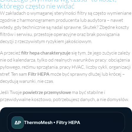
którego często nie widać
W zakładach o wymaganej sterylności filtry są często wymieniane
zgodnie z harmonogramem producenta lub audytora – nawet
wtedy, gdy technicznie są nadal sprawne. Skutek? Zbędne koszty
filtrów i serwisu, przestoje operacyjne oraz brak powiązania
decyzji z rzeczywistym ryzykiem jakościowym.
A przecież
filtr hepa charakteryzuje
się tym, że jego zużycie zależy
nie od kalendarza, tylko od realnych warunków pracy: obciążenia
pyłowego, reżimu sprzątania, pracy HVAC, liczby cykli, organizacji
stref. Ten sam
Filtr HEPA
może być sprawny dłużej lub krócej –
decydują warunki, nie czas.
Jeśli Twoje
powietrze przemysłowe
ma być stabilne i
przewidywalne kosztowo, potrzebujesz danych, a nie domysłów.