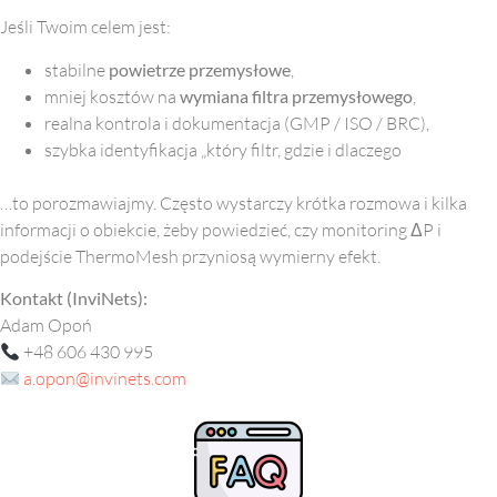
Jeśli Twoim celem jest:
stabilne
powietrze przemysłowe
,
mniej kosztów na
wymiana filtra przemysłowego
,
realna kontrola i dokumentacja (GMP / ISO / BRC),
szybka identyfikacja „który filtr, gdzie i dlaczego
…to porozmawiajmy. Często wystarczy krótka rozmowa i kilka
informacji o obiekcie, żeby powiedzieć, czy monitoring ΔP i
podejście ThermoMesh przyniosą wymierny efekt.
Kontakt (InviNets):
Adam Opoń
+48 606 430 995
a.opon@invinets.com