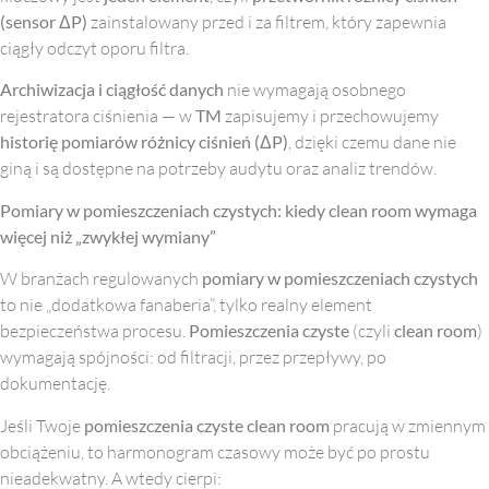
(sensor ΔP)
zainstalowany przed i za filtrem, który zapewnia
ciągły odczyt oporu filtra.
Archiwizacja i ciągłość danych
nie wymagają osobnego
rejestratora ciśnienia — w
TM
zapisujemy i przechowujemy
historię pomiarów różnicy ciśnień (ΔP)
, dzięki czemu dane nie
giną i są dostępne na potrzeby audytu oraz analiz trendów.
Pomiary w pomieszczeniach czystych: kiedy clean room wymaga
więcej niż „zwykłej wymiany”
W branżach regulowanych
pomiary w pomieszczeniach czystych
to nie „dodatkowa fanaberia”, tylko realny element
bezpieczeństwa procesu.
Pomieszczenia czyste
(czyli
clean room
)
wymagają spójności: od filtracji, przez przepływy, po
dokumentację.
Jeśli Twoje
pomieszczenia czyste clean room
pracują w zmiennym
obciążeniu, to harmonogram czasowy może być po prostu
nieadekwatny. A wtedy cierpi: