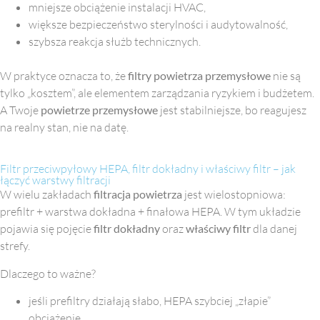
mniejsze obciążenie instalacji HVAC,
większe bezpieczeństwo sterylności i audytowalność,
szybsza reakcja służb technicznych.
W praktyce oznacza to, że
filtry powietrza przemysłowe
nie są
tylko „kosztem”, ale elementem zarządzania ryzykiem i budżetem.
A Twoje
powietrze przemysłowe
jest stabilniejsze, bo reagujesz
na realny stan, nie na datę.
Filtr przeciwpyłowy HEPA, filtr dokładny i właściwy filtr – jak
łączyć warstwy filtracji
W wielu zakładach
filtracja powietrza
jest wielostopniowa:
prefiltr + warstwa dokładna + finałowa HEPA. W tym układzie
pojawia się pojęcie
filtr dokładny
oraz
właściwy filtr
dla danej
strefy.
Dlaczego to ważne?
jeśli prefiltry działają słabo, HEPA szybciej „złapie”
obciążenie,