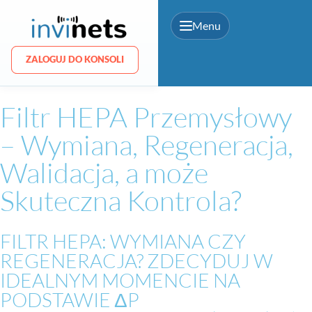
Menu
ZALOGUJ DO KONSOLI
ZALOGUJ DO KONSOLI
Filtr HEPA Przemysłowy
– Wymiana, Regeneracja,
Walidacja, a może
Skuteczna Kontrola?
FILTR HEPA: WYMIANA CZY
REGENERACJA? ZDECYDUJ W
IDEALNYM MOMENCIE NA
PODSTAWIE ΔP