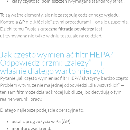
klasy czystości pomieszczeń
(wymagane standardy stref).
To są ważne elementy, ale nie zastępują codziennego wglądu.
Kontrola ΔP nie „kłóci się” z tymi procedurami – ona je uzupełnia.
Dzięki temu Twoja
skuteczna filtracja powietrza
jest
utrzymywana nie tylko w dniu testu, ale na co dzień.
Jak często wymieniać filtr HEPA?
Odpowiedź brzmi: „zależy” — i
właśnie dlatego warto mierzyć
Pytanie „jak często wymieniać filtr HEPA” słyszymy bardzo często.
Problem w tym, że nie ma jednej odpowiedzi „dla wszystkich” —
ten sam filtr może działać krócej lub dłużej, bo decydują o tym
realne warunki pracy.
Dlatego najlepsze podejście operacyjne to:
ustalić próg zużycia w Pa (ΔP),
monitorować trend,