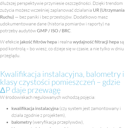
dłuższej perspektywie przyniesie oszczędności. Dzięki trendom
zużycia możesz wcześniej zaplanować działania
UR (Utrzymania
Ruchu)
— bez paniki i bez przestojów. Dodatkowo masz
udokumentowane dane (historia pomiarów i raporty) na
potrzeby audytów
GMP / ISO / BRC
.
W efekcie
jakość filtrów hepa
i realna
wydajność filtracji hepa
są
pod kontrolą – bo wiesz, co dzieje się w czasie, a nie tylko w dniu
przeglądu.
Kwalifikacja instalacyjna, balometry i
klasy czystości pomieszczeń – gdzie
ΔP daje przewagę
W środowiskach regulowanych wchodzą pojęcia:
kwalifikacja instalacyjna
(czy system jest zamontowany i
działa zgodnie z projektem),
balometry
(weryfikacja przepływów),