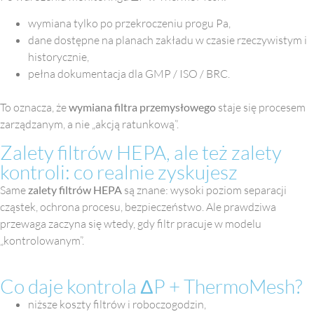
wymiana tylko po przekroczeniu progu Pa,
dane dostępne na planach zakładu w czasie rzeczywistym i
historycznie,
pełna dokumentacja dla GMP / ISO / BRC.
To oznacza, że
wymiana filtra przemysłowego
staje się procesem
zarządzanym, a nie „akcją ratunkową”.
Zalety filtrów HEPA, ale też zalety
kontroli: co realnie zyskujesz
Same
zalety filtrów HEPA
są znane: wysoki poziom separacji
cząstek, ochrona procesu, bezpieczeństwo. Ale prawdziwa
przewaga zaczyna się wtedy, gdy filtr pracuje w modelu
„kontrolowanym”.
Co daje kontrola ΔP + ThermoMesh?
niższe koszty filtrów i roboczogodzin,