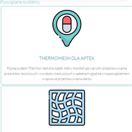
Powiązane systemy
THERMOMESH DLA APTEK
Poznaj system ThermoMesh dla Aptek, który monitoruje warunki przechowywania
produktów leczniczych i wyrobów medycznych w aptekach zgodnie z rozporządzeniem
w sprawie przechowywania leków