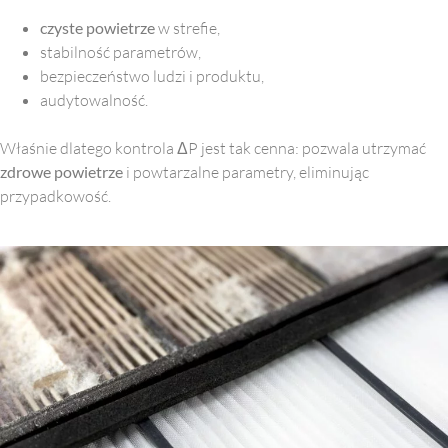
czyste powietrze
w strefie,
stabilność parametrów,
bezpieczeństwo ludzi i produktu,
audytowalność.
Właśnie dlatego kontrola ΔP jest tak cenna: pozwala utrzymać
zdrowe powietrze
i powtarzalne parametry, eliminując
przypadkowość.